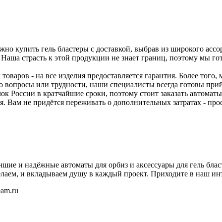
ожно купить гель бластеры с доставкой, выбрав из широкого асс
. Наша страсть к этой продукции не знает границ, поэтому мы го
оваров - на все изделия предоставляется гарантия. Более того
бо вопросы или трудности, наши специалисты всегда готовы при
к России в кратчайшие сроки, поэтому стоит заказать автоматы 
бя. Вам не придётся переживать о дополнительных затратах - пр
чшие и надёжные автоматы для орбиз и аксессуары для гель бл
елаем, и вкладываем душу в каждый проект. Приходите в наш инт